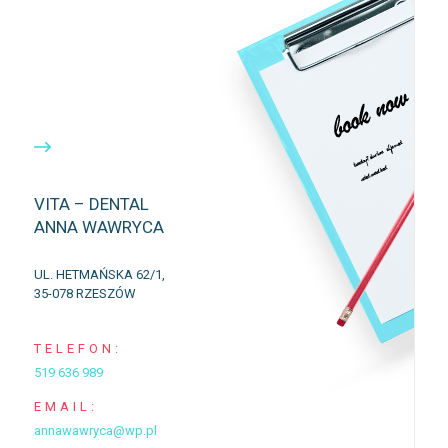
VITA – DENTAL
ANNA WAWRYCA
UL. HETMAŃSKA 62/1,
35-078 RZESZÓW
TELEFON:
519 636 989
EMAIL:
annawawryca@wp.pl